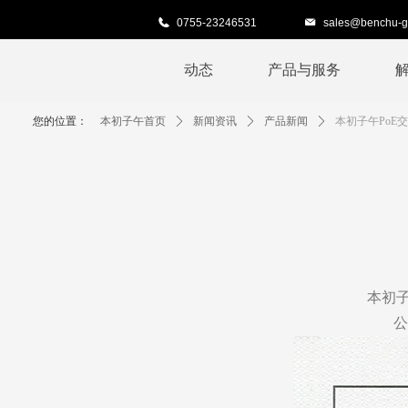
0755-23246531
sales@benchu-g
动态
产品与服务
您的位置：
本初子午首页
ꄲ
新闻资讯
ꄲ
产品新闻
ꄲ
本初子午PoE
本初
公