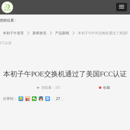
您的位置：
本初子午首页
ꄲ
新闻资讯
ꄲ
产品新闻
ꄲ
本初子午POE交换机通过了美国F
CC认证
本初子午POE交换机通过了美国FCC认证
浏览量：
107
끄
收藏
넶
27
分享到：